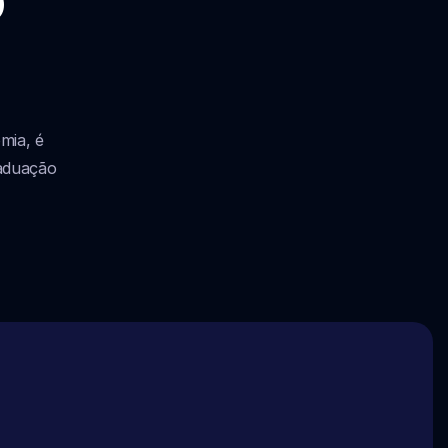
ia, é 
duação 