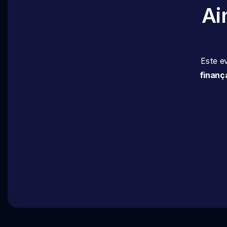
Ai
Este e
finanç