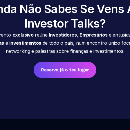
nda Não Sabes Se Vens 
Investor Talks?
vento 
exclusivo
 reúne 
Investidores
, 
Empresários
as
 e 
investimentos
 de todo o país, num encontro único foc
networking e palestras sobre finanças e investimentos.
Reserva já o teu lugar