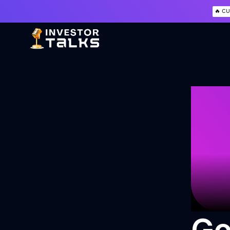
🔥 CU
Voltar
Go