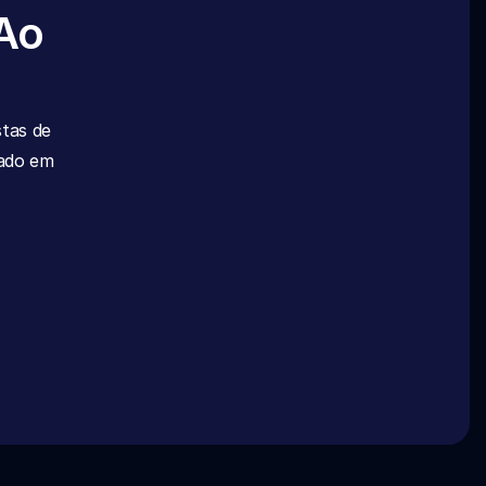
Ao 
 e entusiastas de 
ado em 