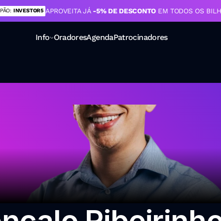
APROVEITA JÁ 
-5% DE DESCONTO 
EM TODOS OS BIL
PÃO: 
INVESTOR5
Info
Oradores
Agenda
Patrocinadores
 atrás
nçalo Ribeirinh