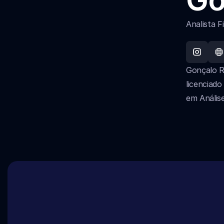
Analista F
Gonçalo R
licenciad
em Anális