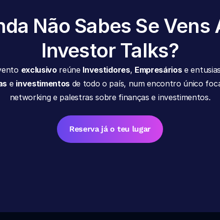
nda Não Sabes Se Vens 
Investor Talks?
vento 
exclusivo
 reúne 
Investidores
, 
Empresários
as
 e 
investimentos
 de todo o país, num encontro único foc
networking e palestras sobre finanças e investimentos.
Reserva já o teu lugar