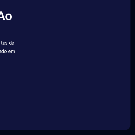
Ao 
 e entusiastas de 
ado em 