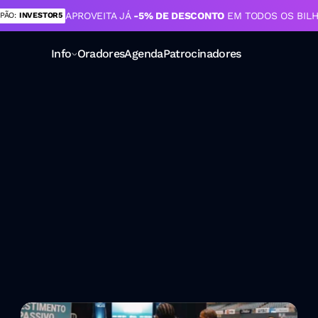
APROVEITA JÁ 
-5% DE DESCONTO 
EM TODOS OS BIL
PÃO: 
INVESTOR5
Info
Oradores
Agenda
Patrocinadores