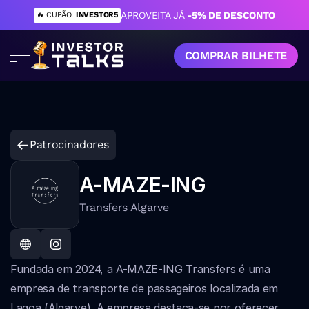
APROVEITA JÁ 
-5% DE DESCONTO
🔥 CUPÃO: 
INVESTOR5
COMPRAR BILHETE
Patrocinadores
A-MAZE-ING
Transfers Algarve
Fundada em 2024, a A-MAZE-ING Transfers é uma 
empresa de transporte de passageiros localizada em 
Lagoa (Algarve). A empresa destaca-se por oferecer 